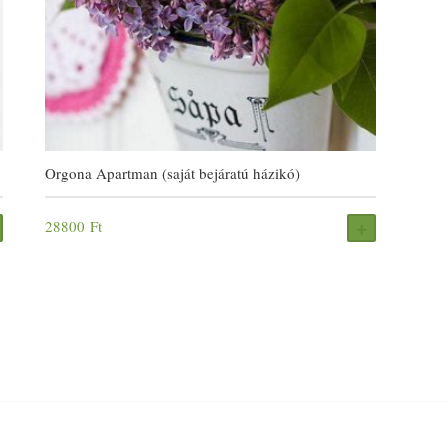
Orgona Apartman (saját bejáratú házikó)
28800
Ft
FOGLALÁS
FOGLALÁS