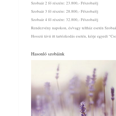
Szobaár 2 fő részére: 23.800,- Ft/szoba/éj
Szobaár 3 fő részére: 28.800,- Ft/szoba/éj
Szobaár 4 fő részére: 32.800,- Ft/szoba/éj
Rendezvény napokon, és/vagy teltház esetén Szobaár:
Hosszú távú itt tartózkodás esetén, kérje egyedi “
Hasonló szobáink