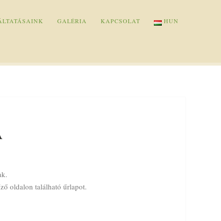
ÁLTATÁSAINK
GALÉRIA
KAPCSOLAT
HUN
A
ak.
ző oldalon található űrlapot.