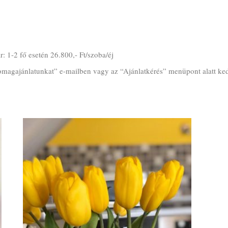
 1-2 fő esetén 26.800,- Ft/szoba/éj
Csomagajánlatunkat” e-mailben vagy az “Ajánlatkérés” menüpont alatt k