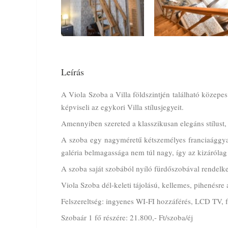
Leírás
A Viola Szoba a Villa földszintjén található közep
képviseli az egykori Villa stílusjegyeit.
Amennyiben szereted a klasszikusan elegáns stílust,
A szoba egy nagyméretű kétszemélyes franciaággyal 
galéria belmagassága nem túl nagy, így az kizárólag
A szoba saját szobából nyíló fürdőszobával rendelke
Viola Szoba dél-keleti tájolású, kellemes, pihenésre
Felszereltség: ingyenes WI-FI hozzáférés, LCD TV, f
Szobaár 1 fő részére: 21.800,- Ft/szoba/éj