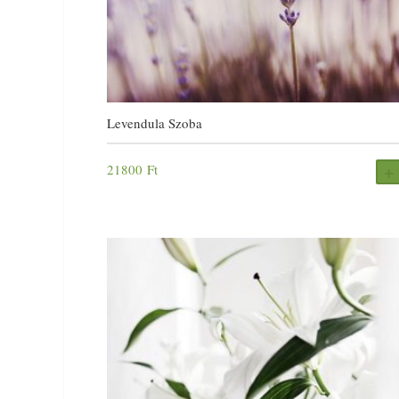
Levendula Szoba
21800
Ft