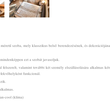
es méretű szoba, mely klasszikus belső berendezésének, és dekorációján
 mindenképpen ezt a szobát javasoljuk.
felszerelt, valamint további két személy elszállásolására alkalmas ké
 fekvőhelyként funkcionál.
zik.
 alkalmas.
an-cool (klíma)