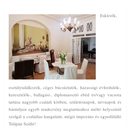
Esküvők,
osztálytalálkozók, céges búcsúztatók, házassági évfordulók-,
keresztelők-, ballagási-, diplomaosztó ebéd és/vagy vacsora
tartása nagyobb családi körben, születésnapok, névnapok és
bármilyen egyéb rendezvény megtartásához méltó helyszínül
szolgál a családias hangulatú, mégis impozáns és egyedülálló
Tulipán Szálló!