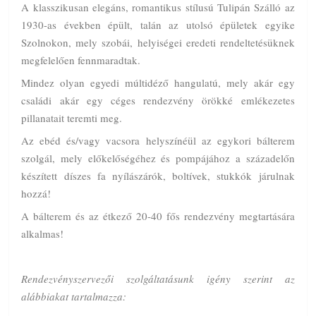
A klasszikusan elegáns, romantikus stílusú Tulipán Szálló az
1930-as években épült, talán az utolsó épületek egyike
Szolnokon, mely szobái, helyiségei eredeti rendeltetésüknek
megfelelően fennmaradtak.
Mindez olyan egyedi múltidéző hangulatú, mely akár egy
családi akár egy céges rendezvény örökké emlékezetes
pillanatait teremti meg.
Az ebéd és/vagy vacsora helyszínéül az egykori bálterem
szolgál, mely előkelőségéhez és pompájához a századelőn
készített díszes fa nyílászárók, boltívek, stukkók járulnak
hozzá!
A bálterem és az étkező 20-40 fős rendezvény megtartására
alkalmas!
Rendezvényszervezői szolgáltatásunk igény szerint az
alábbiakat tartalmazza: