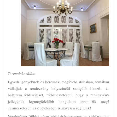
Teremdekorálás:
Egyedi igényeknek és kérésnek megfelelő stílusban, témában
vállaljuk a rendezvény helyszínéül szolgáló étkező-, és
bálterem feldíszítését, “felöltöztetését”, hogy a rendezvény
jellegének legmegfelelőbb hangulatot teremtsük meg!
Természetesen az ötletelésben is szívesen segítünk!
Vendéglátás
(többfogásos ebéd és/vagy vacsora, svédasztalos