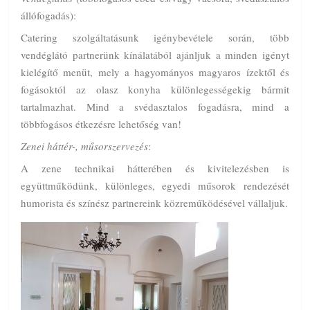
állófogadás):
Catering szolgáltatásunk igénybevétele során, több
vendéglátó partnerünk kínálatából ajánljuk a minden igényt
kielégítő menüt, mely a hagyományos magyaros ízektől és
fogásoktól az olasz konyha különlegességekig bármit
tartalmazhat. Mind a svédasztalos fogadásra, mind a
többfogásos étkezésre lehetőség van!
Zenei háttér-, műsorszervezés
:
A zene technikai hátterében és kivitelezésben is
együttműködünk, különleges, egyedi műsorok rendezését
humorista és színész partnereink közreműködésével vállaljuk.