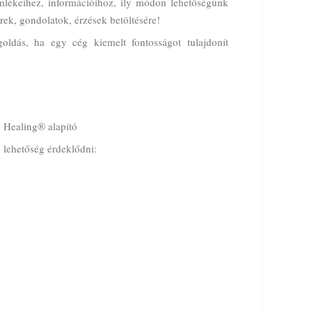
mlékeihez, információihoz, ily módon lehetőségünk
erek, gondolatok, érzések betöltésére!
ldás, ha egy cég kiemelt fontosságot tulajdonít
y Healing® alapító
 lehetőség érdeklődni: