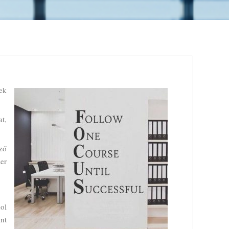
ek
t,
ző
er
ol
nt