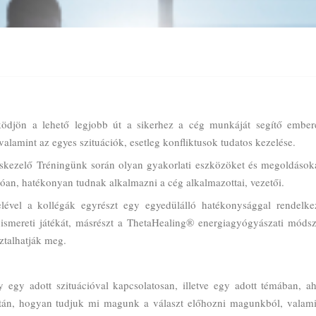
djön a lehető legjobb út a sikerhez a cég munkáját segítő ember
alamint az egyes szituációk, esetleg konfliktusok tudatos kezelése.
tuskezelő Tréningünk során olyan gyakorlati eszközöket és megoldásoka
an, hatékonyan tudnak alkalmazni a cég alkalmazottai, vezetői.
elével a kollégák egyrészt egy egyedülálló hatékonysággal rendelke
ismereti játékát, másrészt a ThetaHealing® energiagyógyászati módsz
ztalhatják meg.
egy adott szituációval kapcsolatosan, illetve egy adott témában, ah
ztán, hogyan tudjuk mi magunk a választ előhozni magunkból, valami