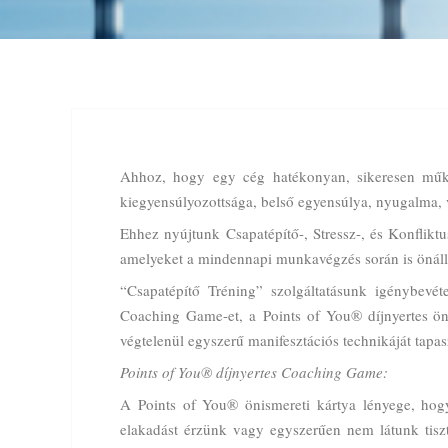
Ahhoz, hogy egy cég hatékonyan, sikeresen műkö
kiegyensúlyozottsága, belső egyensúlya, nyugalma, v
Ehhez nyújtunk Csapatépítő-, Stressz-, és Konflik
amelyeket a mindennapi munkavégzés során is önálló
“Csapatépítő Tréning” szolgáltatásunk igénybevét
Coaching Game-et, a Points of You® díjnyertes ön
végtelenül egyszerű manifesztációs technikáját tapas
Points of You® díjnyertes Coaching Game:
A Points of You® önismereti kártya lényege, hogy 
elakadást érzünk vagy egyszerűen nem látunk tis