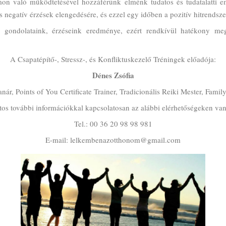
n való működtetésével hozzáférünk elménk tudatos és tudatalatti e
és negatív érzések elengedésére, és ezzel egy időben a pozitív hitrendsz
 gondolataink, érzéseink eredménye, ezért rendkívül hatékony mego
A Csapatépítő-, Stressz-, és Konfliktuskezelő Tréningek előadója:
Dénes Zsófia
ár, Points of You Certificate Trainer, Tradicionális Reiki Mester, Famil
tos további információkkal kapcsolatosan az alábbi elérhetőségeken van
Tel.: 00 36 20 98 98 981
E-mail: lelkembenazotthonom@gmail.com