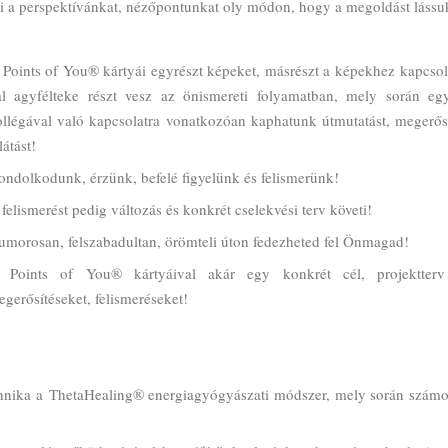
i a perspektívánkat, nézőpontunkat oly módon, hogy a megoldást lássu
 Points of You® kártyái egyrészt képeket, másrészt a képekhez kapcsol
al agyfélteke részt vesz az önismereti folyamatban, mely során egy
llégával való kapcsolatra vonatkozóan kaphatunk útmutatást, megerősít
látást!
ondolkodunk, érzünk, befelé figyelünk és felismerünk!
felismerést pedig változás és konkrét cselekvési terv követi!
umorosan, felszabadultan, örömteli úton fedezheted fel Önmagad!
 Points of You® kártyáival akár egy konkrét cél, projektterv
gerősítéseket, felismeréseket!
chnika a ThetaHealing® energiagyógyászati módszer, mely során számos