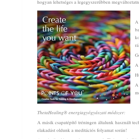
hogyan lehetséges a legegyszerűbben megváltoztatn
A
b
ko
rá
G
A 
H
A
me
ThetaHealing® energiagyógyászati módszer:
A másik csapatépítő tréningen általunk használt te
elakadást oldunk a meditációs folyamat során!