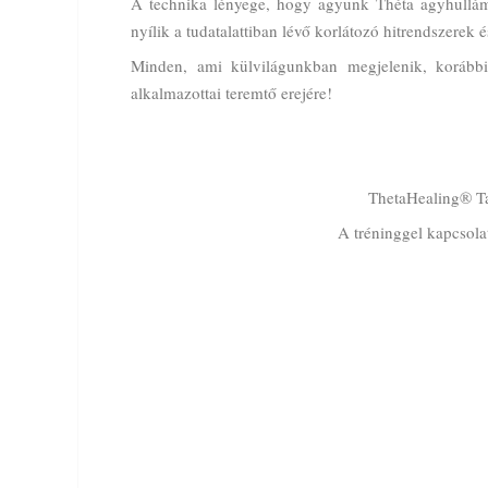
A technika lényege, hogy agyunk Théta agyhullámo
nyílik a tudatalattiban lévő korlátozó hitrendszerek 
Minden, ami külvilágunkban megjelenik, korábbi
alkalmazottai teremtő erejére!
ThetaHealing® Tan
A tréninggel kapcsola