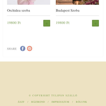
Orchidea szoba
Budapest Szoba
19800
Ft
19800
Ft
FOGLALÁS
FOG
SHARE
© COPYRIGHT TULIPÁN SZÁLLÓ
ÁSZF
HÁZIREND
IMPRESSZUM
RÓLUNK