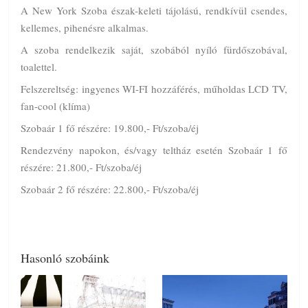
A New York Szoba észak-keleti tájolású, rendkívül csendes,
kellemes, pihenésre alkalmas.
A szoba rendelkezik saját, szobából nyíló fürdőszobával,
toalettel.
Felszereltség: ingyenes WI-FI hozzáférés, műholdas LCD TV,
fan-cool (klíma)
Szobaár 1 fő részére: 19.800,- Ft/szoba/éj
Rendezvény napokon, és/vagy teltház esetén Szobaár 1 fő
részére: 21.800,- Ft/szoba/éj
Szobaár 2 fő részére: 22.800,- Ft/szoba/éj
Hasonló szobáink