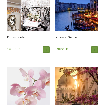
Párizs Szoba
Velence Szoba
19800
Ft
19800
Ft
FOGLALÁS
FOG