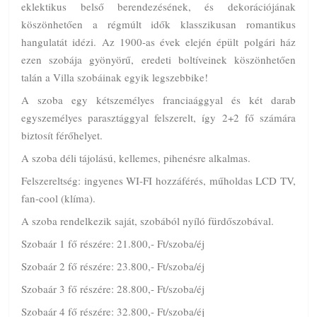
eklektikus belső berendezésének, és dekorációjának
köszönhetően a régmúlt idők klasszikusan romantikus
hangulatát idézi. Az 1900-as évek elején épült polgári ház
ezen szobája gyönyörű, eredeti boltíveinek köszönhetően
talán a Villa szobáinak egyik legszebbike!
A szoba egy kétszemélyes franciaággyal és két darab
egyszemélyes parasztággyal felszerelt, így 2+2 fő számára
biztosít férőhelyet.
A szoba déli tájolású, kellemes, pihenésre alkalmas.
Felszereltség: ingyenes WI-FI hozzáférés, műholdas LCD TV,
fan-cool (klíma).
A szoba rendelkezik saját, szobából nyíló fürdőszobával.
Szobaár 1 fő részére: 21.800,- Ft/szoba/éj
Szobaár 2 fő részére: 23.800,- Ft/szoba/éj
Szobaár 3 fő részére: 28.800,- Ft/szoba/éj
Szobaár 4 fő részére: 32.800,- Ft/szoba/éj