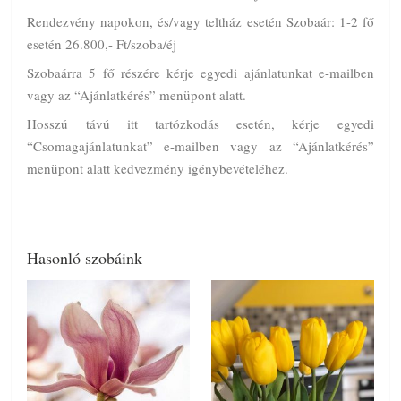
Rendezvény napokon, és/vagy teltház esetén Szobaár: 1-2 fő
esetén 26.800,- Ft/szoba/éj
Szobaárra 5 fő részére kérje egyedi ajánlatunkat e-mailben
vagy az “Ajánlatkérés” menüpont alatt.
Hosszú távú itt tartózkodás esetén, kérje egyedi
“Csomagajánlatunkat” e-mailben vagy az “Ajánlatkérés”
menüpont alatt kedvezmény igénybevételéhez.
Hasonló szobáink