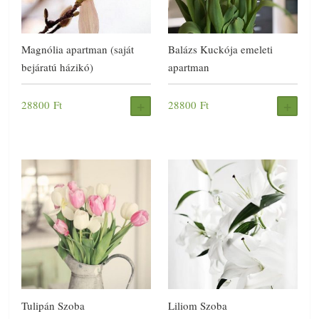
Magnólia apartman (saját
Balázs Kuckója emeleti
bejáratú házikó)
apartman
28800
Ft
28800
Ft
FOGLALÁS
FOG
Tulipán Szoba
Liliom Szoba