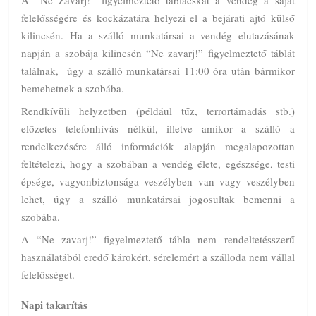
felelősségére és kockázatára helyezi el a bejárati ajtó külső
kilincsén. Ha a szálló munkatársai a vendég elutazásának
napján a szobája kilincsén “Ne zavarj!” figyelmeztető táblát
találnak, úgy a szálló munkatársai 11:00 óra után bármikor
bemehetnek a szobába.
Rendkívüli helyzetben (például tűz, terrortámadás stb.)
előzetes telefonhívás nélkül, illetve amikor a szálló a
rendelkezésére álló információk alapján megalapozottan
feltételezi, hogy a szobában a vendég élete, egészsége, testi
épsége, vagyonbiztonsága veszélyben van vagy veszélyben
lehet, úgy a szálló munkatársai jogosultak bemenni a
szobába.
A “Ne zavarj!” figyelmeztető tábla nem rendeltetésszerű
használatából eredő károkért, sérelemért a szálloda nem vállal
felelősséget.
Napi takarítás