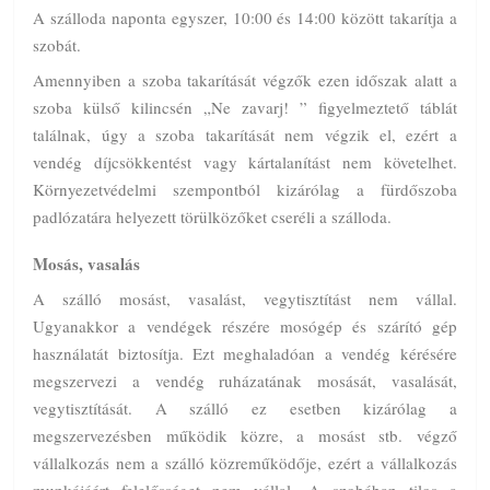
A szálloda naponta egyszer, 10:00 és 14:00 között takarítja a
szobát.
Amennyiben a szoba takarítását végzők ezen időszak alatt a
szoba külső kilincsén „Ne zavarj! ” figyelmeztető táblát
találnak, úgy a szoba takarítását nem végzik el, ezért a
vendég díjcsökkentést vagy kártalanítást nem követelhet.
Környezetvédelmi szempontból kizárólag a fürdőszoba
padlózatára helyezett törülközőket cseréli a szálloda.
Mosás, vasalás
A szálló mosást, vasalást, vegytisztítást nem vállal.
Ugyanakkor a vendégek részére mosógép és szárító gép
használatát biztosítja. Ezt meghaladóan a vendég kérésére
megszervezi a vendég ruházatának mosását, vasalását,
vegytisztítását. A szálló ez esetben kizárólag a
megszervezésben működik közre, a mosást stb. végző
vállalkozás nem a szálló közreműködője, ezért a vállalkozás
munkájáért felelősséget nem vállal. A szobában tilos a