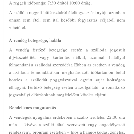
A reggeli időpontja: 7:30 órától 10:00 óráig.
A szálló a reggeli büféasztalról ételfogyasztást nyújt, azonban
onnan sem étel, sem ital későbbi fogyasztás céljából nem
vihető el.
A vendég betegsége, halála
A vendég fertőző betegsége esetén a szálloda jogosult
díjvisszatérítés vagy kártérítés nélkül, azonnali hatállyal
felmondani a szállodai szerződést. Ebben az esetben a vendég
a szálloda felmondásában meghatározott időtartamon belül
köteles a szállodát poggyászaival együtt saját költségén
elhagyni. Fertőző betegség esetén a szolgáltató a vonatkozó
jogszabályi előírásoknak megfelelően köteles eljárni.
Rendellenes magatartás
A vendégek nyugalma érdekében a szálló területén 22:00 óra
után – kivéve a szálló által szervezett vagy engedélyezett
rendezvény, program esetében – tilos a hangoskodás, zenélés,