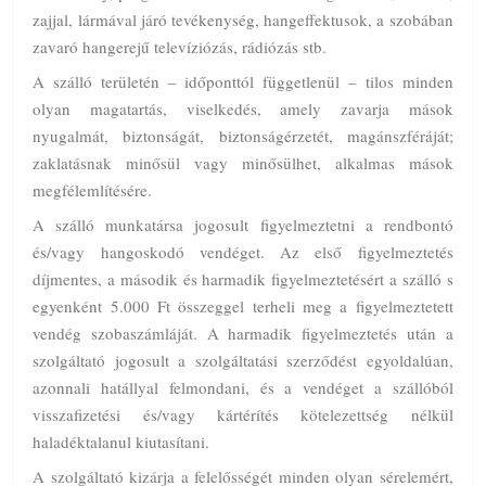
zajjal, lármával járó tevékenység, hangeffektusok, a szobában
zavaró hangerejű televíziózás, rádiózás stb.
A szálló területén – időponttól függetlenül – tilos minden
olyan magatartás, viselkedés, amely zavarja mások
nyugalmát, biztonságát, biztonságérzetét, magánszféráját;
zaklatásnak minősül vagy minősülhet, alkalmas mások
megfélemlítésére.
A szálló munkatársa jogosult figyelmeztetni a rendbontó
és/vagy hangoskodó vendéget. Az első figyelmeztetés
díjmentes, a második és harmadik figyelmeztetésért a szálló s
egyenként 5.000 Ft összeggel terheli meg a figyelmeztetett
vendég szobaszámláját. A harmadik figyelmeztetés után a
szolgáltató jogosult a szolgáltatási szerződést egyoldalúan,
azonnali hatállyal felmondani, és a vendéget a szállóból
visszafizetési és/vagy kártérítés kötelezettség nélkül
haladéktalanul kiutasítani.
A szolgáltató kizárja a felelősségét minden olyan sérelemért,