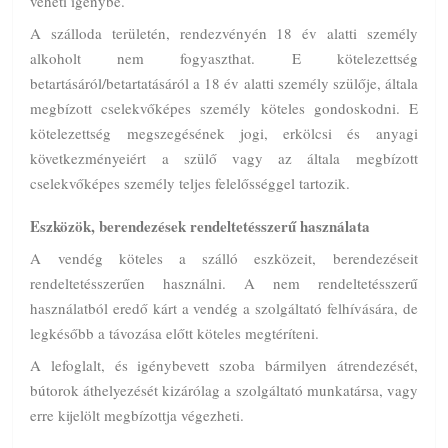
veheti igénybe.
A szálloda területén, rendezvényén 18 év alatti személy
alkoholt nem fogyaszthat. E kötelezettség
betartásáról/betartatásáról a 18 év alatti személy szülője, általa
megbízott cselekvőképes személy köteles gondoskodni. E
kötelezettség megszegésének jogi, erkölcsi és anyagi
következményeiért a szülő vagy az általa megbízott
cselekvőképes személy teljes felelősséggel tartozik.
Eszközök, berendezések rendeltetésszerű használata
A vendég köteles a szálló eszközeit, berendezéseit
rendeltetésszerűen használni. A nem rendeltetésszerű
használatból eredő kárt a vendég a szolgáltató felhívására, de
legkésőbb a távozása előtt köteles megtéríteni.
A lefoglalt, és igénybevett szoba bármilyen átrendezését,
bútorok áthelyezését kizárólag a szolgáltató munkatársa, vagy
erre kijelölt megbízottja végezheti.