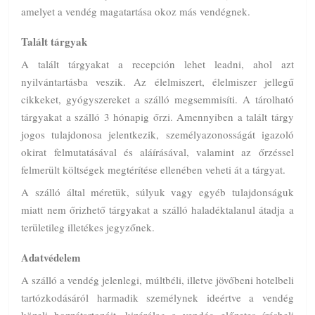
amelyet a vendég magatartása okoz más vendégnek.
Talált tárgyak
A talált tárgyakat a recepción lehet leadni, ahol azt
nyilvántartásba veszik. Az élelmiszert, élelmiszer jellegű
cikkeket, gyógyszereket a szálló megsemmisíti. A tárolható
tárgyakat a szálló 3 hónapig őrzi. Amennyiben a talált tárgy
jogos tulajdonosa jelentkezik, személyazonosságát igazoló
okirat felmutatásával és aláírásával, valamint az őrzéssel
felmerült költségek megtérítése ellenében veheti át a tárgyat.
A szálló által méretük, súlyuk vagy egyéb tulajdonságuk
miatt nem őrizhető tárgyakat a szálló haladéktalanul átadja a
területileg illetékes jegyzőnek.
Adatvédelem
A szálló a vendég jelenlegi, múltbéli, illetve jövőbeni hotelbeli
tartózkodásáról harmadik személynek ideértve a vendég
közeli hozzátartozóit, kizárólag a vendég előzetes írásbeli