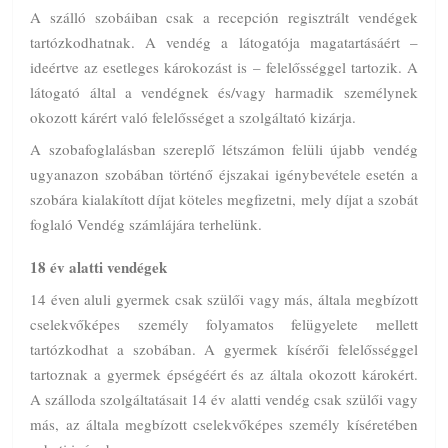
A szálló szobáiban csak a recepción regisztrált vendégek
tartózkodhatnak. A vendég a látogatója magatartásáért –
ideértve az esetleges károkozást is – felelősséggel tartozik. A
látogató által a vendégnek és/vagy harmadik személynek
okozott kárért való felelősséget a szolgáltató kizárja.
A szobafoglalásban szereplő létszámon felüli újabb vendég
ugyanazon szobában történő éjszakai igénybevétele esetén a
szobára kialakított díjat köteles megfizetni, mely díjat a szobát
foglaló Vendég számlájára terhelünk.
18 év alatti vendégek
14 éven aluli gyermek csak szülői vagy más, általa megbízott
cselekvőképes személy folyamatos felügyelete mellett
tartózkodhat a szobában. A gyermek kísérői felelősséggel
tartoznak a gyermek épségéért és az általa okozott károkért.
A szálloda szolgáltatásait 14 év alatti vendég csak szülői vagy
más, az általa megbízott cselekvőképes személy kíséretében