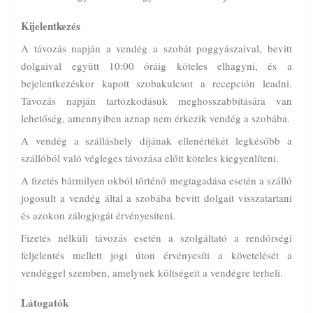
Kijelentkezés
A távozás napján a vendég a szobát poggyászaival, bevitt
dolgaival együtt 10:00 óráig köteles elhagyni, és a
bejelentkezéskor kapott szobakulcsot a recepción leadni.
Távozás napján tartózkodásuk meghosszabbítására van
lehetőség, amennyiben aznap nem érkezik vendég a szobába.
A vendég a szálláshely díjának ellenértékét legkésőbb a
szállóból való végleges távozása előtt köteles kiegyenlíteni.
A fizetés bármilyen okból történő megtagadása esetén a szálló
jogosult a vendég által a szobába bevitt dolgait visszatartani
és azokon zálogjogát érvényesíteni.
Fizetés nélküli távozás esetén a szolgáltató a rendőrségi
feljelentés mellett jogi úton érvényesíti a követelését a
vendéggel szemben, amelynek költségeit a vendégre terheli.
Látogatók