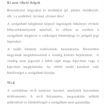
Ki nem vihető dolgok
Berendezési tárgyakat és textíliákat (pl. plédet, törölközőt,
stb. ) a szállóból kivinni, elvinni tilos!
A szolgáltató tulajdonát képező ingóságok önkényes elvitele
bűncselekménynek minősül, és ebben az esetben a
szolgáltató megteszi a szükséges büntetőjogi és polgári jogi
lépéseket.
A szálló bármely eszközének, berendezési, felszerelési
tárgyának meghibásodását a vendég köteles bejelenteni. A
vendég nem jogosult a hibát saját maga kijavítani vagy a
kijavítást megkísérelni. Az ebből eredő károkért való
felelősséget a szolgáltató kizárja.
Wi-fi
A szobákban wi-fi rendszer üzemel, amelynek használata
térítésmentes A wi-fi folyamatos, megszakítás nélküli
működését és elérhetőségét a szolgáltató nem garantálja.