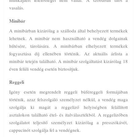
vasalás.
Minibár
A minibárban kizárólag a szálloda által behelyezett termékek
lehetnek. A minibár nem használható a vendég dolgainak
hűtésére, tárolására. A minibárban elhelyezett termékek
fogyasztása díj ellenében történik. Az aktuális árlista a
minibár tetején található. A minibár szolgáltatást kizárólag 18
éven felüli vendég esetén biztosítjuk.
Reggeli
Igény esetén megrendelt reggeli büféreggeli formájában
történik, azaz felszolgáló személyzet nélkül, a vendég maga
szolgálja ki magát a reggeliző helyiségben felállított
asztalokon található étel- és italválasztékból. A reggelizőben
szolgálatot teljesítő személyzet kizárólag a presszókávét,
cappucinót szolgálja fel a vendégnek.