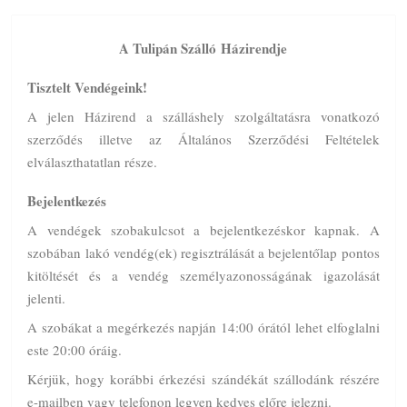
A Tulipán Szálló Házirendje
Tisztelt Vendégeink!
A jelen Házirend a szálláshely szolgáltatásra vonatkozó
szerződés illetve az Általános Szerződési Feltételek
elválaszthatatlan része.
Bejelentkezés
A vendégek szobakulcsot a bejelentkezéskor kapnak. A
szobában lakó vendég(ek) regisztrálását a bejelentőlap pontos
kitöltését és a vendég személyazonosságának igazolását
jelenti.
A szobákat a megérkezés napján 14:00 órától lehet elfoglalni
este 20:00 óráig.
Kérjük, hogy korábbi érkezési szándékát szállodánk részére
e-mailben vagy telefonon legyen kedves előre jelezni.