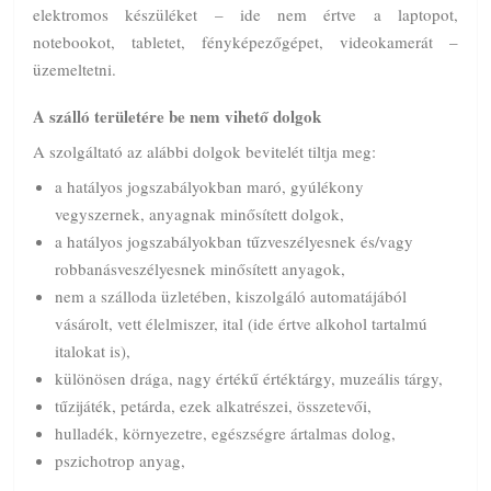
elektromos készüléket – ide nem értve a laptopot,
notebookot, tabletet, fényképezőgépet, videokamerát –
üzemeltetni.
A szálló területére be nem vihető dolgok
A szolgáltató az alábbi dolgok bevitelét tiltja meg:
a hatályos jogszabályokban maró, gyúlékony
vegyszernek, anyagnak minősített dolgok,
a hatályos jogszabályokban tűzveszélyesnek és/vagy
robbanásveszélyesnek minősített anyagok,
nem a szálloda üzletében, kiszolgáló automatájából
vásárolt, vett élelmiszer, ital (ide értve alkohol tartalmú
italokat is),
különösen drága, nagy értékű értéktárgy, muzeális tárgy,
tűzijáték, petárda, ezek alkatrészei, összetevői,
hulladék, környezetre, egészségre ártalmas dolog,
pszichotrop anyag,