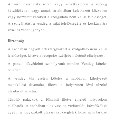
A wi-fi használata során vagy következtében a vendég
készülékében vagy annak tartalmában keletkezett közvetlen
vagy közvetett károkért a szolgáltató nem vállal felelősséget.
A szolgáltatást a vendég a saját felelősségére és kockázatára
veszi és veheti igénybe.
Biztonság
A szobában hagyott értéktárgyaikért a szolgáltató nem vállal
felelősséget, kivéve a recepciós széfjében történő elhelyezést.
A panzió tűzvédelmi szabályzatát minden Vendég köteles
betartani.
A vendég tűz esetén köteles a szobában kihelyezett
menekülési útvonalat, illetve a helyszínen lévő tűzoltó
utasításait követni.
Tűzoltó palackok a fölszinti illetve emeleti folyosókon
találhatók. A szobában tilos vasalót, vízforralót, kávéfőzőt és
egyéb, a megszokott utazási szükségletek közé nem tartozó