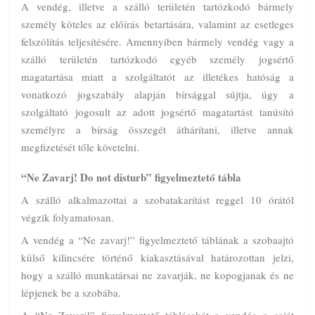
A vendég, illetve a szálló területén tartózkodó bármely
személy köteles az előírás betartására, valamint az esetleges
felszólítás teljesítésére. Amennyiben bármely vendég vagy a
szálló területén tartózkodó egyéb személy jogsértő
magatartása miatt a szolgáltatót az illetékes hatóság a
vonatkozó jogszabály alapján bírsággal sújtja, úgy a
szolgáltató jogosult az adott jogsértő magatartást tanúsító
személyre a bírság összegét áthárítani, illetve annak
megfizetését tőle követelni.
“Ne Zavarj! Do not disturb” figyelmeztető tábla
A szálló alkalmazottai a szobatakarítást reggel 10 órától
végzik folyamatosan.
A vendég a “Ne zavarj!” figyelmeztető táblának a szobaajtó
külső kilincsére történő kiakasztásával határozottan jelzi,
hogy a szálló munkatársai ne zavarják, ne kopogjanak és ne
lépjenek be a szobába.
A “Ne Zavarj!” figyelmeztető táblácskát a vendég a saját